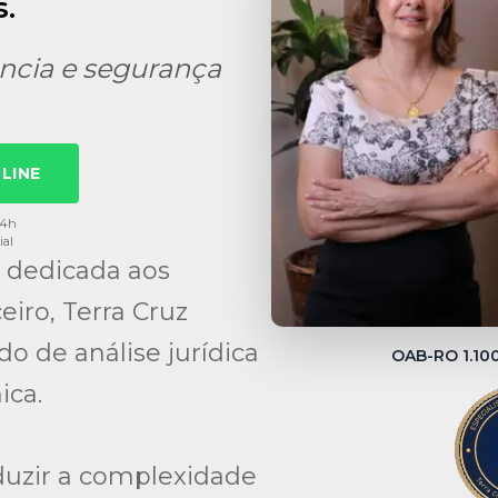
.
ncia e segurança
LINE
24h
ial
 dedicada aos
eiro, Terra Cruz
 de análise jurídica
OAB-RO 1.1
ica.
duzir a complexidade