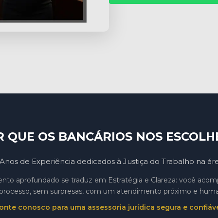
R QUE OS BANCÁRIOS NOS ESCOLH
Anos de Experiência dedicados à Justiça do Trabalho na ár
to aprofundado se traduz em Estratégia e Clareza: você aco
processo, sem surpresas, com um atendimento próximo e hum
onte conosco para uma assessoria jurídica segura e confiáve