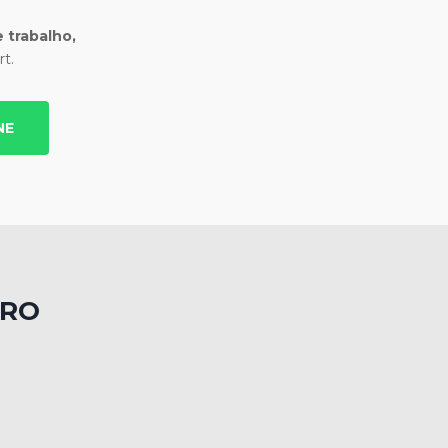
 trabalho,
t.
NE
TRO