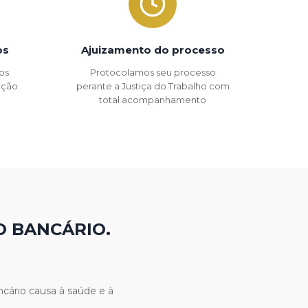
os
Ajuizamento do processo
os
Protocolamos seu processo
 ação
perante a Justiça do Trabalho com
total acompanhamento
O BANCÁRIO.
cário causa à saúde e à