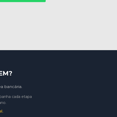
EM?
ea bancária.
mpanha cada etapa
ano.
l.