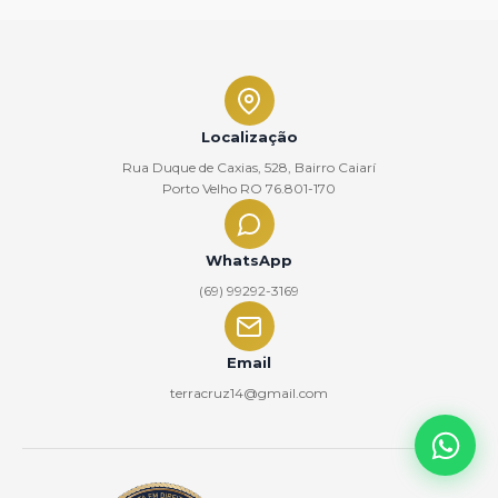
Localização
Rua Duque de Caxias, 528, Bairro Caiarí
Porto Velho RO 76.801-170
WhatsApp
(69) 99292-3169
Email
terracruz14@gmail.com