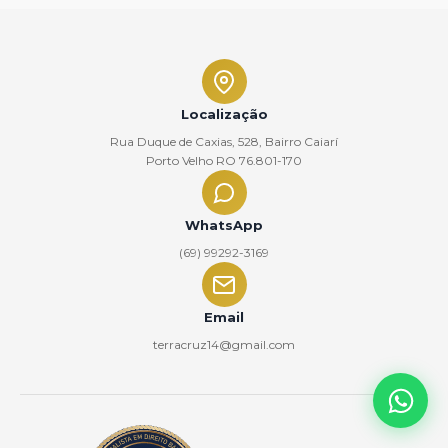
Localização
Rua Duque de Caxias, 528, Bairro Caiarí
Porto Velho RO 76.801-170
WhatsApp
(69) 99292-3169
Email
terracruz14@gmail.com