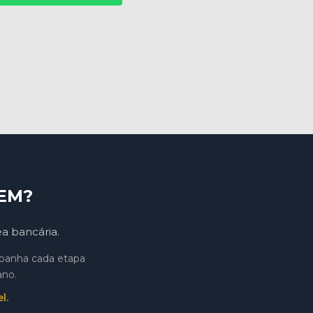
EM?
ea bancária.
mpanha cada etapa
ano.
l.