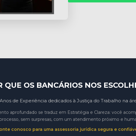
R QUE OS BANCÁRIOS NOS ESCOLH
Anos de Experiência dedicados à Justiça do Trabalho na ár
to aprofundado se traduz em Estratégia e Clareza: você aco
processo, sem surpresas, com um atendimento próximo e hum
onte conosco para uma assessoria jurídica segura e confiáve