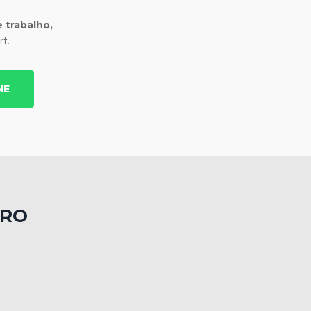
 trabalho,
t.
NE
TRO