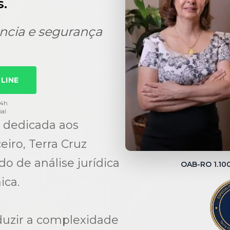
.
ncia e segurança
LINE
24h
ial
 dedicada aos
eiro, Terra Cruz
 de análise jurídica
OAB-RO 1.1
ica.
duzir a complexidade