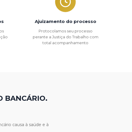
os
Ajuizamento do processo
os
Protocolamos seu processo
 ação
perante a Justiça do Trabalho com
total acompanhamento
O BANCÁRIO.
cário causa à saúde e à