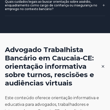
necessidade de análise contínua em conformidade com o
Quais cuidados legais ao buscar orientação sobre assédio,
do caso concreto, da documentação disponível e da
documentação necessária e etapas do desligamento,
+
enquadramento como cargo de confiança ou insegurança no
Provimento nº 205/2021 da OAB.
orientação jurisprudencial, sempre sem prometer
além de acompanhar ou revisar cálculos e orientações
emprego no contexto bancário?
resultados e dentro da legislação trabalhista e da
sobre eventuais diferenças. A depender da análise dos
Pode enfatizar a necessidade de análise por profissional
constituição aplicáveis.
fatos, o profissional pode sugerir negociações, recursos ou
habilitado, em conformidade com a legislação trabalhista e
representações, sempre deixando claro que o resultado
com o Provimento nº 205/2021 da OAB, evitando
depende da prova e da interpretação jurídica, sem
promessas de resultado e captação indevida de clientela.
garantias.
Recomenda-se manter documentação pertinente e
buscar orientação ética, com foco em informação
Advogado Trabalhista
educativa e preventiva, sempre lembrando que cada
Bancário em Caucaia-CE:
situação exige avaliação individual e contextualizada.
+
orientação informativa
sobre turnos, rescisões e
audiências virtuais
Este conteúdo oferece orientação informativa e
educativa para advogados, trabalhadores e