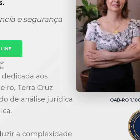
.
ncia e segurança
LINE
24h
ial
 dedicada aos
eiro, Terra Cruz
 de análise jurídica
OAB-RO 1.1
ica.
duzir a complexidade