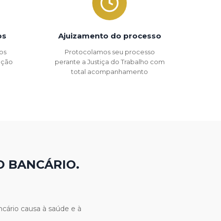
os
Ajuizamento do processo
os
Protocolamos seu processo
 ação
perante a Justiça do Trabalho com
total acompanhamento
O BANCÁRIO.
cário causa à saúde e à