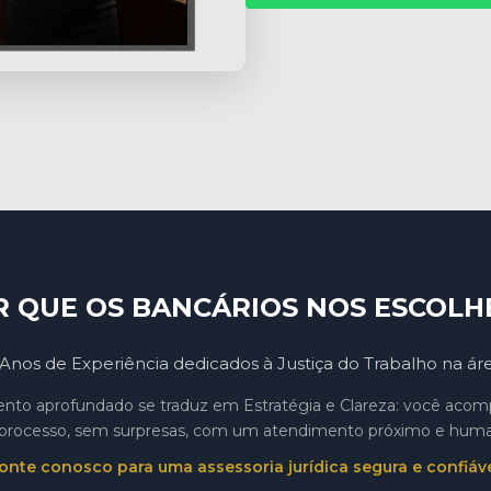
R QUE OS BANCÁRIOS NOS ESCOLH
Anos de Experiência dedicados à Justiça do Trabalho na ár
to aprofundado se traduz em Estratégia e Clareza: você aco
processo, sem surpresas, com um atendimento próximo e hum
onte conosco para uma assessoria jurídica segura e confiáve