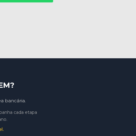
EM?
ea bancária.
mpanha cada etapa
ano.
l.