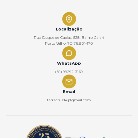
Localização
Rua Duque de Caxias, 528, Bairro Caiarí
Porto Velho RO 76.801-170
WhatsApp
(69) 99292-3169
Email
terracruz14@gmail.com