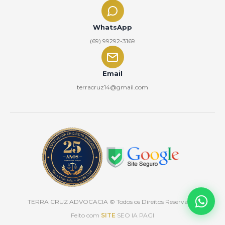
WhatsApp
(69) 99292-3169
Email
terracruz14@gmail.com
TERRA CRUZ ADVOCACIA
© Todos os Direitos Reservados
Feito com
SITE
SEO IA PAGI