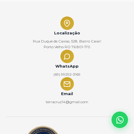
Localização
Rua Duque de Caxias, 528, Bairro Caiarí
Porto Velho RO 76.801-170
WhatsApp
(69) 99292-3169
Email
terracruz14@gmail.com