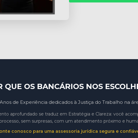
R QUE OS BANCÁRIOS NOS ESCOLH
Anos de Experiência dedicados à Justiça do Trabalho na ár
to aprofundado se traduz em Estratégia e Clareza: você aco
processo, sem surpresas, com um atendimento próximo e hum
onte conosco para uma assessoria jurídica segura e confiáve