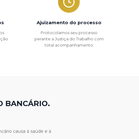
os
Ajuizamento do processo
os
Protocolamos seu processo
 ação
perante a Justiça do Trabalho com
total acompanhamento
O BANCÁRIO.
cário causa à saúde e à