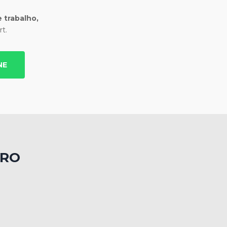
 trabalho,
t.
NE
TRO