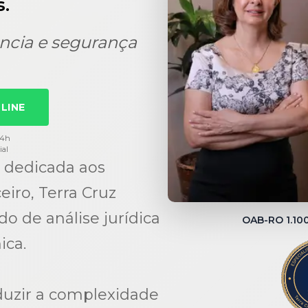
.
ncia e segurança
LINE
24h
ial
 dedicada aos
eiro, Terra Cruz
 de análise jurídica
OAB-RO 1.1
ica.
duzir a complexidade