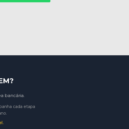
EM?
ea bancária.
mpanha cada etapa
ano.
l.