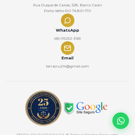
Rua Duque de Caxias, 528, Bairro Caiarí
Porto Velho RO 76.801-170
WhatsApp
(69) 99292-3169
Email
terracruz14@gmail.com
TERRA CRUZ ADVOCACIA
© Todos os Direitos Reservados