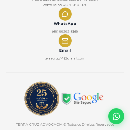
Porto Velho RO 76.801-170
WhatsApp
(69) 99292-3169
Email
terracruz14@gmail.com
TERRA CRUZ ADVOCACIA
© Todos os Direitos Reservados