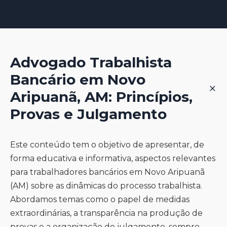
concreto, das provas e da interpretação jurisprudencial. A
disponibilidade de atendimento, clareza na comunicação,
orientação será de caráter informativo e não garante
ética profissional e referências. A escolha adequada é
resultados, atuando em conformidade com a legislação
especialmente dependente da análise individual do seu
trabalhista e o Provimento 205/2021.
caso. Recomenda-se uma consulta inicial para entender
como o profissional pode ajudar, sempre respeitando as
Advogado Trabalhista
normas éticas e a legislação aplicável, sem prometer
Bancário em Novo
resultados.
+
Aripuanã, AM: Princípios,
Provas e Julgamento
Este conteúdo tem o objetivo de apresentar, de
forma educativa e informativa, aspectos relevantes
para trabalhadores bancários em Novo Aripuanã
(AM) sobre as dinâmicas do processo trabalhista.
Abordamos temas como o papel de medidas
extraordinárias, a transparência na produção de
provas e a organização do julgamento, sempre