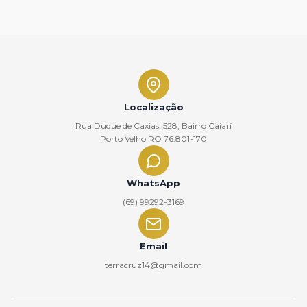
Localização
Rua Duque de Caxias, 528, Bairro Caiarí
Porto Velho RO 76.801-170
WhatsApp
(69) 99292-3169
Email
terracruz14@gmail.com