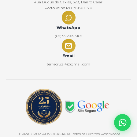
Rua Duque de Caxias, 528, Bairro Caiarí
Porto Velho RO 76.801-170
WhatsApp
(69) 99292-3169
Email
terracruz14@gmail.com
TERRA CRUZ ADVOCACIA
© Todos os Direitos Reservados