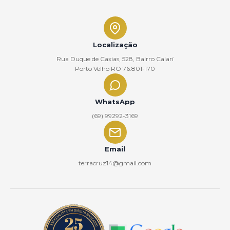
Localização
Rua Duque de Caxias, 528, Bairro Caiarí
Porto Velho RO 76.801-170
WhatsApp
(69) 99292-3169
Email
terracruz14@gmail.com