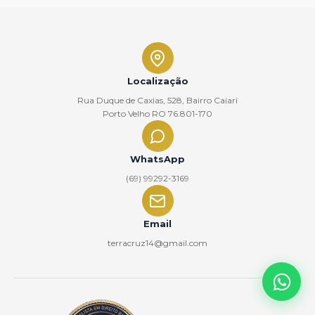
Localização
Rua Duque de Caxias, 528, Bairro Caiarí
Porto Velho RO 76.801-170
WhatsApp
(69) 99292-3169
Email
terracruz14@gmail.com