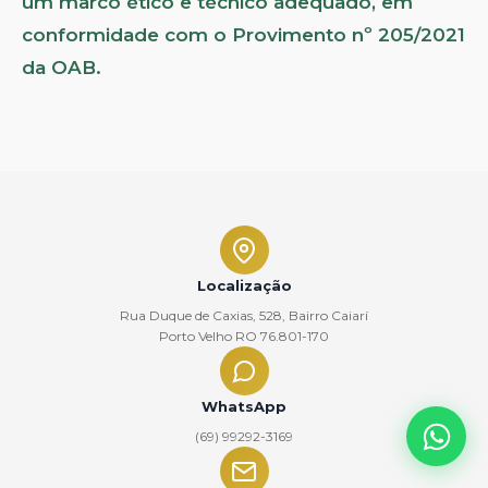
um marco ético e técnico adequado, em
conformidade com o Provimento nº 205/2021
da OAB.
Localização
Rua Duque de Caxias, 528, Bairro Caiarí
Porto Velho RO 76.801-170
WhatsApp
(69) 99292-3169