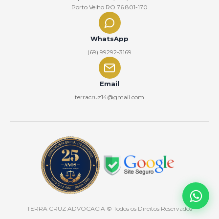
Porto Velho RO 76.801-170
WhatsApp
(69) 99292-3169
Email
terracruz14@gmail.com
TERRA CRUZ ADVOCACIA
© Todos os Direitos Reservados