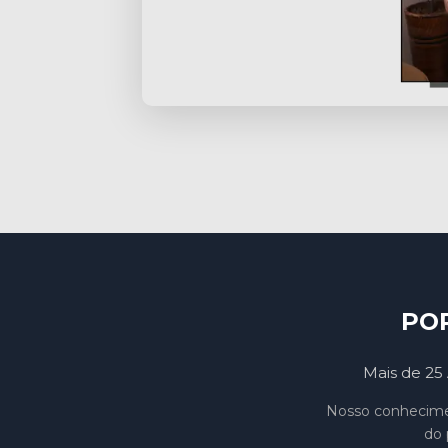
PO
Mais de 25 
Nosso conhecimen
do 