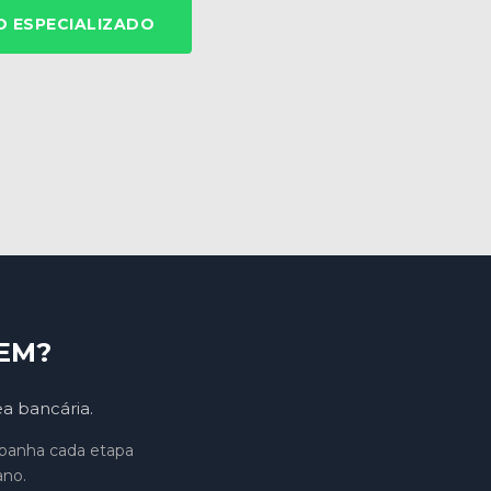
 ESPECIALIZADO
EM?
ea bancária.
mpanha cada etapa
ano.