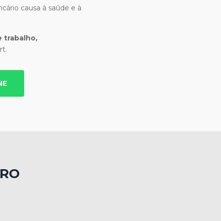
cário causa à saúde e à
 trabalho,
t.
NE
TRO