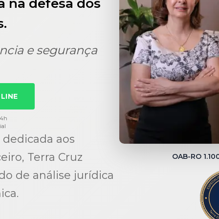
a na defesa dos
.
ncia e segurança
LINE
24h
ial
 dedicada aos
eiro, Terra Cruz
OAB-RO 1.1
 de análise jurídica
ica.