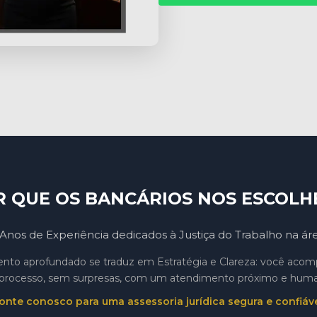
R QUE OS BANCÁRIOS NOS ESCOLH
Anos de Experiência dedicados à Justiça do Trabalho na ár
to aprofundado se traduz em Estratégia e Clareza: você aco
processo, sem surpresas, com um atendimento próximo e hum
onte conosco para uma assessoria jurídica segura e confiáve