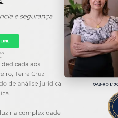
.
ncia e segurança
LINE
24h
ial
 dedicada aos
eiro, Terra Cruz
 de análise jurídica
OAB-RO 1.1
ica.
duzir a complexidade