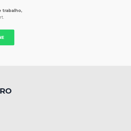
 trabalho,
t.
NE
TRO