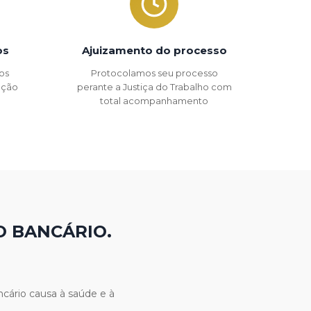
os
Ajuizamento do processo
os
Protocolamos seu processo
 ação
perante a Justiça do Trabalho com
total acompanhamento
O BANCÁRIO.
cário causa à saúde e à