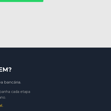
EM?
ea bancária.
mpanha cada etapa
ano.
l.