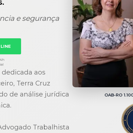
.
ncia e segurança
LINE
24h
ial
 dedicada aos
eiro, Terra Cruz
 de análise jurídica
OAB-RO 1.1
ica.
Advogado Trabalhista