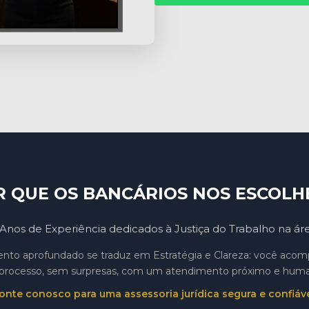
R QUE OS BANCÁRIOS NOS ESCOLH
Anos de Experiência dedicados à Justiça do Trabalho na ár
to aprofundado se traduz em Estratégia e Clareza: você aco
processo, sem surpresas, com um atendimento próximo e hum
onte conosco para uma assessoria jurídica segura e confiáve