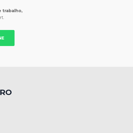
 trabalho,
t.
NE
TRO