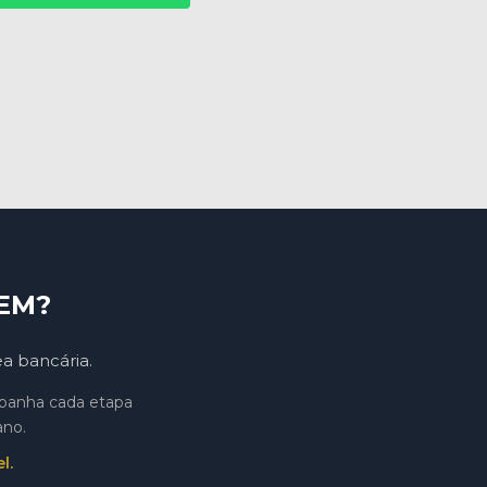
EM?
ea bancária.
mpanha cada etapa
ano.
l.