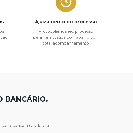
os
Ajuizamento do processo
os
Protocolamos seu processo
 ação
perante a Justiça do Trabalho com
total acompanhamento
O BANCÁRIO.
cário causa à saúde e à